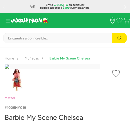
Envío
GRATUITO
en cualquier
pedido superior a
$499
¡Compra ahora!
Encuentra algo increíble...
Muñecas
Barbie My Scene Chelsea
Mattel
1005HYC19
Barbie My Scene Chelsea