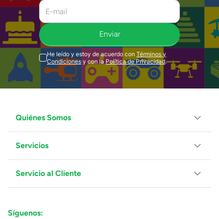
Enviar
He leído y estoy de acuerdo con
Términos y
Condiciones
y con la
Política de Privacidad
.
Quiénes Somos
Servicios
Grupo Juguetron
Localiza tu tienda
Blog
Servicio al Cliente
Facturación
Proveedores
Ventas Mayoreo
Contáctanos
Síguenos:
Preguntas Frecuentes