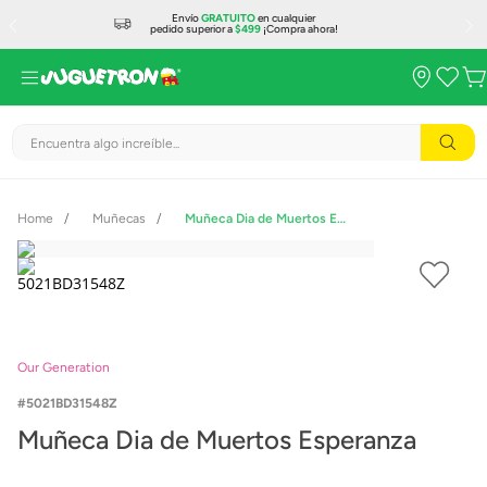
Envío
GRATUITO
en cualquier
pedido superior a
$499
¡Compra ahora!
Encuentra algo increíble...
Muñecas
Muñeca Dia de Muertos Esperanza
Our Generation
5021BD31548Z
Muñeca Dia de Muertos Esperanza