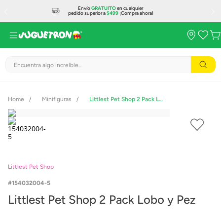
Envío
GRATUITO
en cualquier
pedido superior a
$499
¡Compra ahora!
Encuentra algo increíble...
Minifiguras
Littlest Pet Shop 2 Pack Lobo y Pez
Littlest Pet Shop
154032004-5
Littlest Pet Shop 2 Pack Lobo y Pez