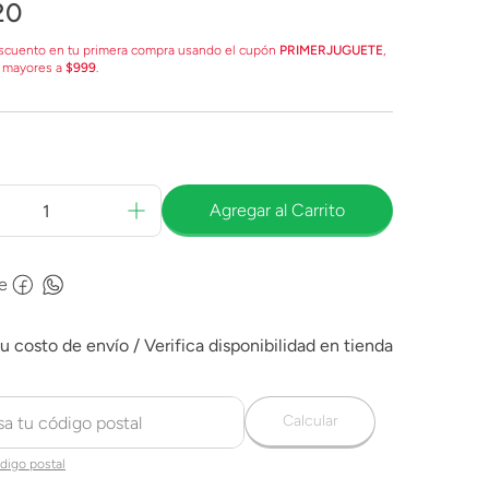
20
scuento en tu primera compra usando el cupón
PRIMERJUGUETE
,
 mayores a
$999
.
Agregar al Carrito
e
Calcular
digo postal