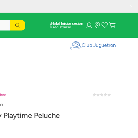
¡Hola! Iniciar sesión
Club Juguetron
time
93
 Playtime Peluche