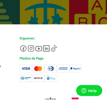
Síguenos:
Medios de Pago
a