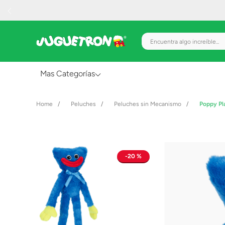
Encuentra algo increíble.
Mas Categorías
Al Aire Libre
Peluches
Peluches sin Mecanismo
Poppy Pl
Juguetes para Bebés
Preescolar
Creatividad y Arte
20 %
Figuras de Acción
Gadgets y Electrónicos
Juegos de Mesa