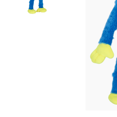
Lanzadores
Muñecas
Construcción
Peluches
Vehículos y Pistas