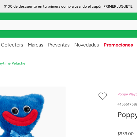
$100 de descuento en tu primera compra usando el cupón PRIMERJUGUETE.
..
Collectors
Marcas
Preventas
Novedades
Promociones
aytime Peluche
Poppy Play
15651758
Poppy
$
939
.
00