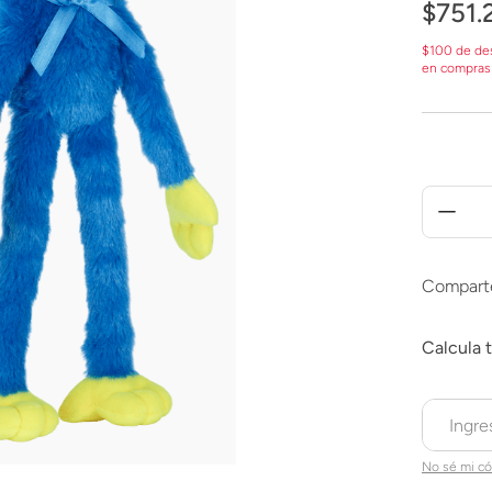
$
751
.
$100 de de
en compras
Compart
No sé mi có