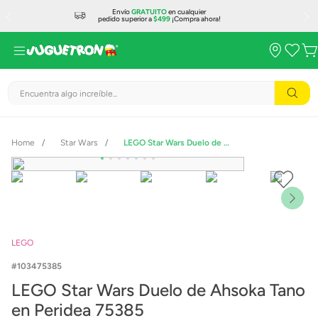
Envío
GRATUITO
en cualquier
pedido superior a
$499
¡Compra ahora!
Encuentra algo increíble...
Star Wars
LEGO Star Wars Duelo de Ahsoka Tano en Peridea 75385
LEGO
103475385
LEGO Star Wars Duelo de Ahsoka Tano
en Peridea 75385