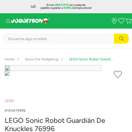
Envío
GRATUITO
en cualquier
pedido superior a
$499
¡Compra ahora!
Encuentra algo increíble...
Sonic the Hedgehog
LEGO Sonic Robot Guardián De Knuckles 76996
LEGO
103476996
LEGO Sonic Robot Guardián De
Knuckles 76996