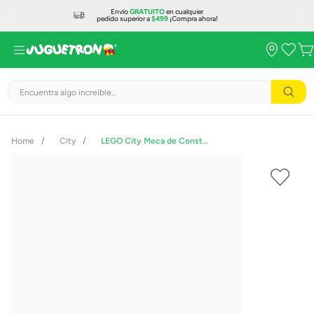
Envío
GRATUITO
en cualquier
pedido superior a
$499
¡Compra ahora!
Encuentra algo increíble...
City
LEGO City Meca de Construcción Espacial 60428