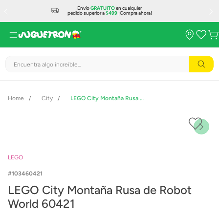
Envío
GRATUITO
en cualquier
pedido superior a
$499
¡Compra ahora!
Encuentra algo increíble...
City
LEGO City Montaña Rusa de Robot World 60421
LEGO
103460421
LEGO City Montaña Rusa de Robot
World 60421