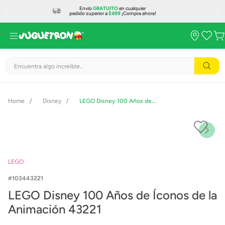
Envío
GRATUITO
en cualquier
pedido superior a
$499
¡Compra ahora!
Encuentra algo increíble...
Disney
LEGO Disney 100 Años de Íconos de la Animación 43221
LEGO
103443221
LEGO Disney 100 Años de Íconos de la
Animación 43221