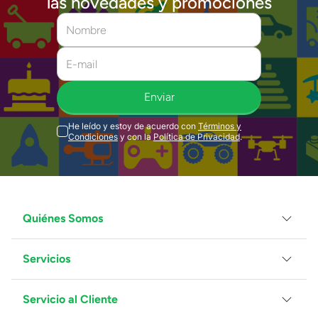
las novedades y promociones
Enviar
He leído y estoy de acuerdo con
Términos y
Condiciones
y con la
Política de Privacidad
.
Quiénes Somos
Servicios
Grupo Juguetron
Localiza tu tienda
Blog
Servicio al Cliente
Facturación