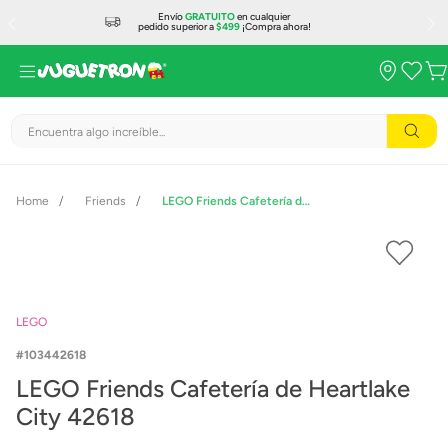
Envío
GRATUITO
en cualquier
pedido superior a
$499
¡Compra ahora!
Encuentra algo increíble...
Friends
LEGO Friends Cafetería de Heartlake City 42618
LEGO
103442618
LEGO Friends Cafetería de Heartlake
City 42618