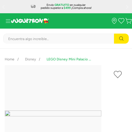
Envío
GRATUITO
en cualquier
pedido superior a
$499
¡Compra ahora!
Encuentra algo increíble...
Disney
LEGO Disney Mini Palacio de Agrabah 40613