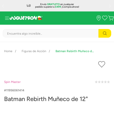
Envío
GRATUITO
en cualquier
pedido superior a
$499
¡Compra ahora!
Encuentra algo increíble...
Figuras de Acción
Batman Rebirth Muñeco de 12"
Spin Master
11956061414
Batman Rebirth Muñeco de 12"