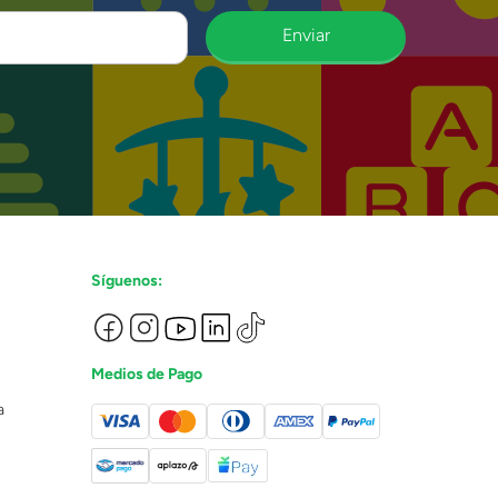
Enviar
Síguenos:
Medios de Pago
a