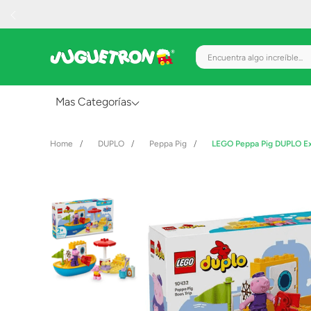
Encuentra algo increíble.
Mas Categorías
Al Aire Libre
DUPLO
Peppa Pig
LEGO Peppa Pig DUPLO Ex
Juguetes para Bebés
Preescolar
Creatividad y Arte
Figuras de Acción
Gadgets y Electrónicos
Juegos de Mesa