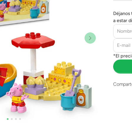
Déjanos 
a estar d
Compart