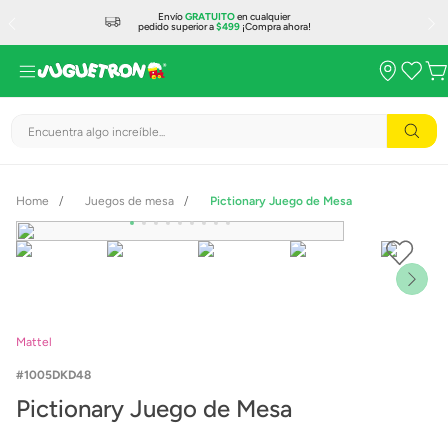
Envío
GRATUITO
en cualquier
pedido superior a
$499
¡Compra ahora!
Encuentra algo increíble...
Juegos de mesa
Pictionary Juego de Mesa
Mattel
1005DKD48
Pictionary Juego de Mesa