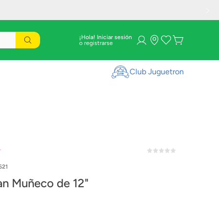
¡Hola! Iniciar sesión
Club Juguetron
r
621
n Muñeco de 12"