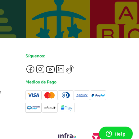
Síguenos:
Medios de Pago
a