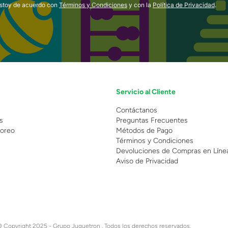
estoy de acuerdo con
Términos y Condiciones
y con la
Política de Privacidad
.
Servicio al Cliente
n
Contáctanos
s
Preguntas Frecuentes
oreo
Métodos de Pago
Términos y Condiciones
Devoluciones de Compras en Líne
Aviso de Privacidad
 Copyright 2025 - Grupo Juguetron . Todos los derechos reservados.