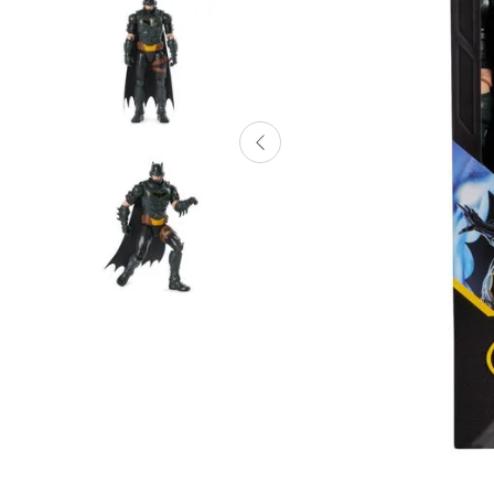
Lanzadores
Muñecas
Construcción
Peluches
Vehículos y Pistas