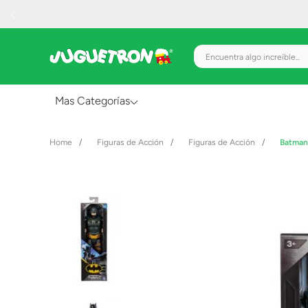
Encuentra algo increíble.
Mas Categorías
Al Aire Libre
Figuras de Acción
Figuras de Acción
Batman
Juguetes para Bebés
Preescolar
Creatividad y Arte
Figuras de Acción
Gadgets y Electrónicos
Juegos de Mesa