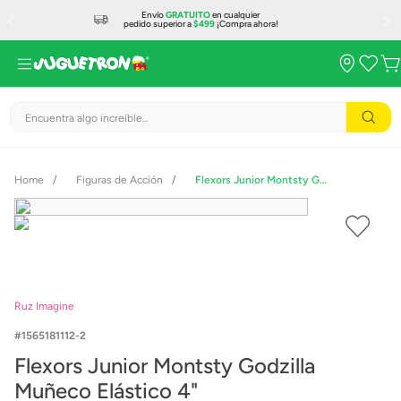
Envío
GRATUITO
en cualquier
pedido superior a
$499
¡Compra ahora!
Encuentra algo increíble...
Figuras de Acción
Flexors Junior Montsty Godzilla Muñeco Elástico 4"
Ruz Imagine
1565181112-2
Flexors Junior Montsty Godzilla
Muñeco Elástico 4"