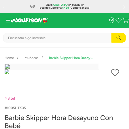
Envío
GRATUITO
en cualquier
pedido superior a
$499
¡Compra ahora!
Encuentra algo increíble...
Muñecas
Barbie Skipper Hora Desayuno Con Bebé
Mattel
1005HTK35
Barbie Skipper Hora Desayuno Con
Bebé