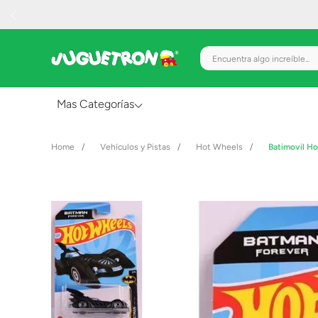
Encuentra algo increíble.
Mas Categorías
Al Aire Libre
Vehículos y Pistas
Hot Wheels
Batimovil H
Juguetes para Bebés
Preescolar
Creatividad y Arte
Figuras de Acción
Gadgets y Electrónicos
Juegos de Mesa