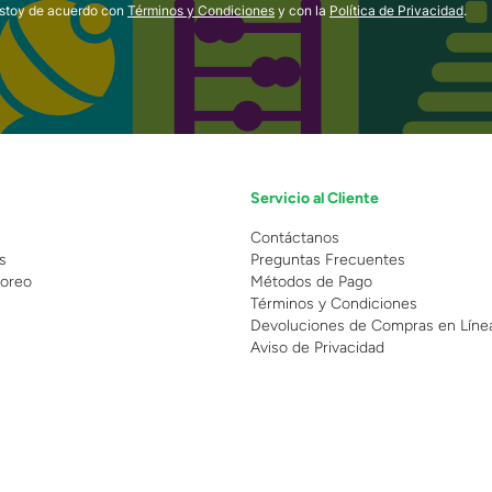
estoy de acuerdo con
Términos y Condiciones
y con la
Política de Privacidad
.
Servicio al Cliente
n
Contáctanos
s
Preguntas Frecuentes
oreo
Métodos de Pago
Términos y Condiciones
Devoluciones de Compras en Líne
Aviso de Privacidad
 Copyright 2025 - Grupo Juguetron . Todos los derechos reservados.