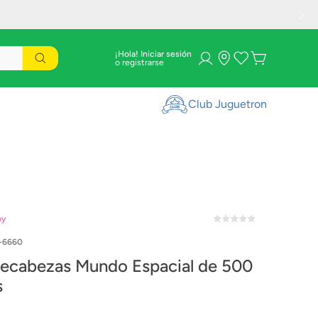
¡Hola! Iniciar sesión
Club Juguetron
oy
-6660
cabezas Mundo Espacial de 500
s