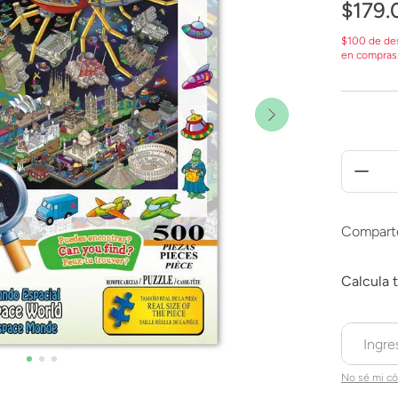
$
179
.
$100 de de
en compras
Compart
No sé mi có