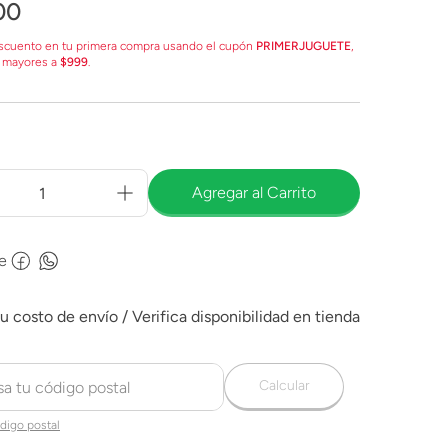
00
scuento en tu primera compra usando el cupón
PRIMERJUGUETE
,
 mayores a
$999
.
Agregar al Carrito
e
Calcular
digo postal