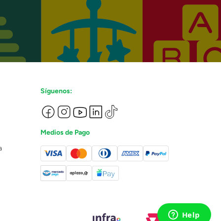
Síguenos:
Medios de Pago
a