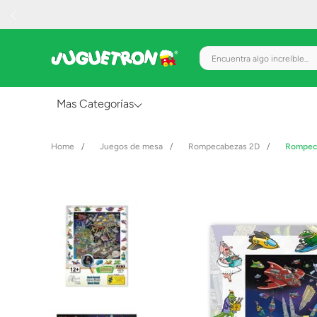
Encuentra algo increíble.
Mas Categorías
Al Aire Libre
Juegos de mesa
Rompecabezas 2D
Rompeca
Juguetes para Bebés
Preescolar
Creatividad y Arte
Figuras de Acción
Gadgets y Electrónicos
Juegos de Mesa