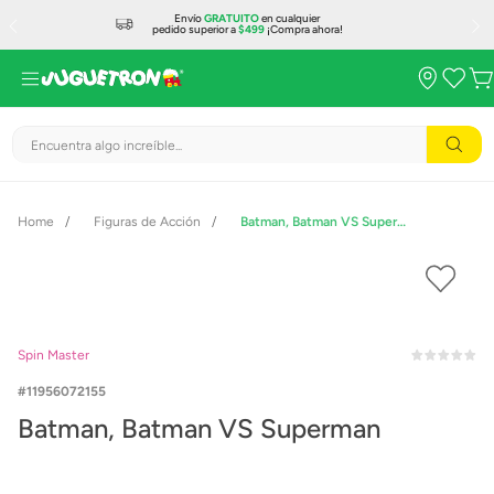
Envío
GRATUITO
en cualquier
pedido superior a
$499
¡Compra ahora!
Encuentra algo increíble...
Figuras de Acción
Batman, Batman VS Superman
Spin Master
11956072155
Batman, Batman VS Superman