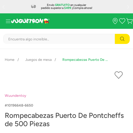
Envío
GRATUITO
en cualquier
pedido superior a
$499
¡Compra ahora!
Encuentra algo increíble...
Juegos de mesa
Rompecabezas Puerto De Pontcheffs de 500 Piezas
Wuundentoy
10196648-6650
Rompecabezas Puerto De Pontcheffs
de 500 Piezas