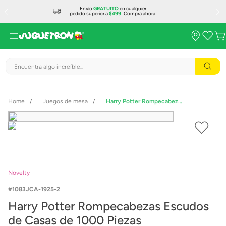
Envío
GRATUITO
en cualquier
pedido superior a
$499
¡Compra ahora!
Encuentra algo increíble...
Juegos de mesa
Harry Potter Rompecabezas Escudos de Casas de 1000 Piezas
Novelty
1083JCA-1925-2
Harry Potter Rompecabezas Escudos
de Casas de 1000 Piezas