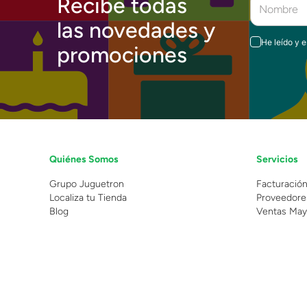
Recibe todas
las novedades y
He leído y 
promociones
Quiénes Somos
Servicios
Grupo Juguetron
Facturació
Localiza tu Tienda
Proveedore
Blog
Ventas May