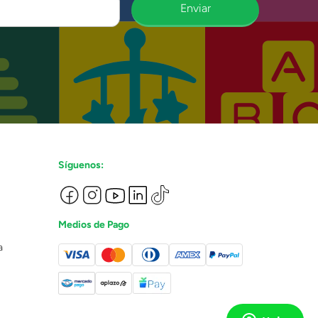
Enviar
Síguenos:
Medios de Pago
a