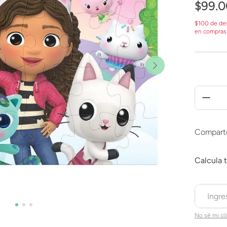
$
99
.
0
$100 de de
en compras
Compart
No sé mi có