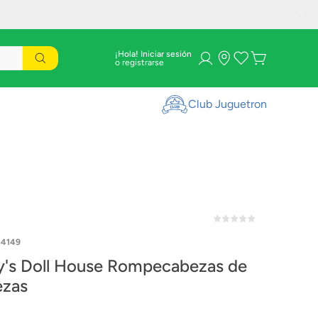
¡Hola! Iniciar sesión
Club Juguetron
-4149
ecabezas de
ezas