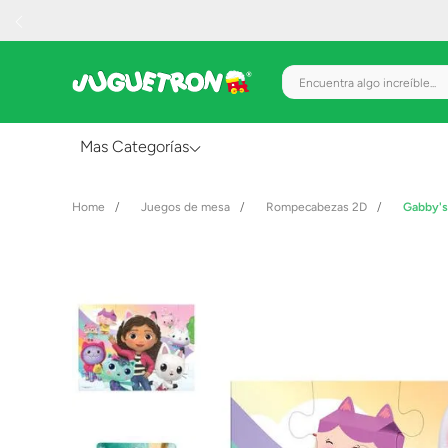
Encuentra algo increíble.
Mas Categorías
Al Aire Libre
Juegos de mesa
Rompecabezas 2D
Gabby's
Juguetes para Bebés
Preescolar
Creatividad y Arte
Figuras de Acción
Gadgets y Electrónicos
Juegos de Mesa