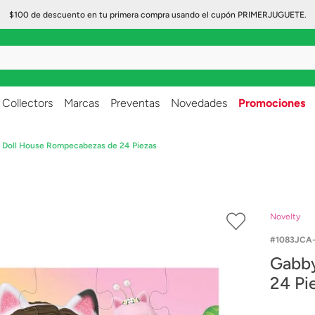
$100 de descuento en tu primera compra usando el cupón PRIMERJUGUETE.
..
Collectors
Marcas
Preventas
Novedades
Promociones
 Doll House Rompecabezas de 24 Piezas
Novelty
1083JCA
Gabby's Doll House Romp
24 Pi