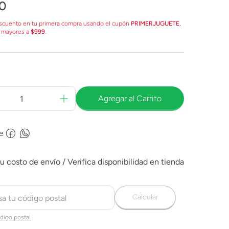
0
scuento en tu primera compra usando el cupón
PRIMERJUGUETE
,
 mayores a
$999
.
Agregar al Carrito
e
Calcular
digo postal