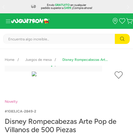
Envío
GRATUITO
en cualquier
pedido superior a
$499
¡Compra ahora!
Encuentra algo increíble...
Juegos de mesa
Disney Rompecabezas Arte Pop de Villanos de 500 Piezas
Novelty
1083JCA-2849-2
Disney Rompecabezas Arte Pop de
Villanos de 500 Piezas