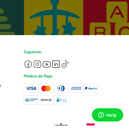
Síguenos:
Medios de Pago
a