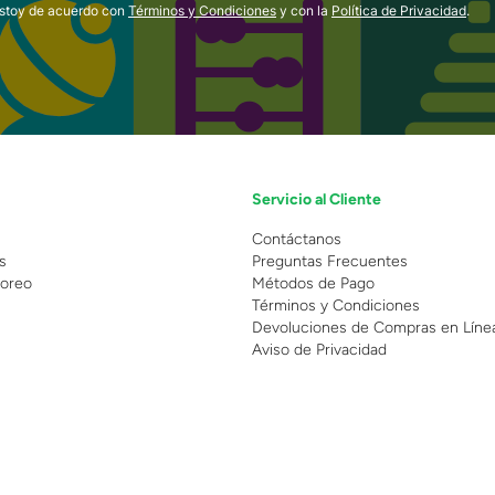
estoy de acuerdo con
Términos y Condiciones
y con la
Política de Privacidad
.
Servicio al Cliente
n
Contáctanos
s
Preguntas Frecuentes
oreo
Métodos de Pago
Términos y Condiciones
Devoluciones de Compras en Líne
Aviso de Privacidad
 Copyright 2025 - Grupo Juguetron . Todos los derechos reservados.