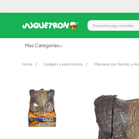
Encuentra algo increíble.
Mas Categorías
Al Aire Libre
Gadgets y electrónicos
Máscaras con Sonido y Ac
Juguetes para Bebés
Preescolar
Creatividad y Arte
Figuras de Acción
Gadgets y Electrónicos
Juegos de Mesa