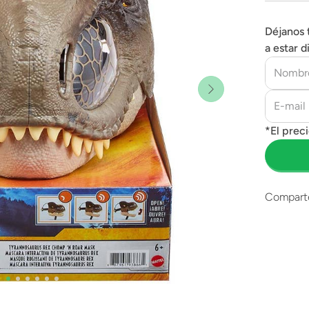
Déjanos 
a estar d
Compart