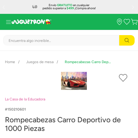
Envío
GRATUITO
en cualquier
pedido superior a
$499
¡Compra ahora!
Encuentra algo increíble...
Juegos de mesa
Rompecabezas Carro Deportivo de 1000 Piezas
La Casa de la Educadora
150210601
Rompecabezas Carro Deportivo de
1000 Piezas