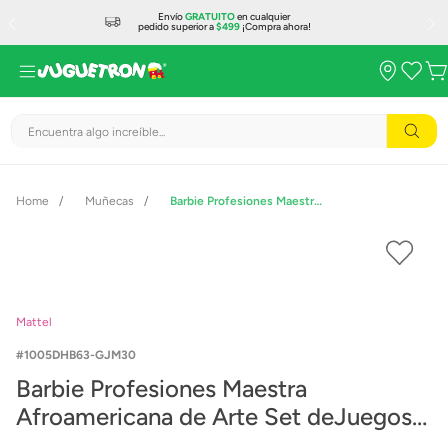
Envío
GRATUITO
en cualquier
pedido superior a
$499
¡Compra ahora!
Encuentra algo increíble...
Muñecas
Barbie Profesiones Maestra Afroamericana de Arte Set deJuegos con accesorios y Niña
Mattel
1005DHB63-GJM30
Barbie Profesiones Maestra
Afroamericana de Arte Set deJuegos
con accesorios y Niña