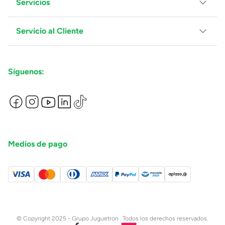
Servicios
Grupo Juguetron
Localiza tu tienda
Blog
Servicio al Cliente
Facturación
Proveedores
Ventas Mayoreo
Contáctanos
Síguenos:
Preguntas Frecuentes
Métodos de Pago
Términos y Condiciones
Devoluciones de Compras en Línea
Aviso de Privacidad
Medios de pago
© Copyright 2025 - Grupo Juguetron . Todos los derechos reservados.