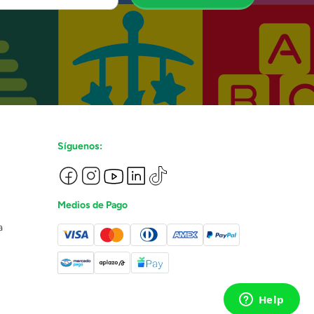
Síguenos:
Medios de Pago
a