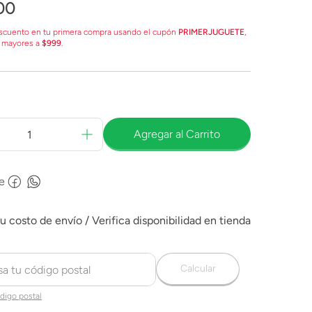
00
scuento en tu primera compra usando el cupón
PRIMERJUGUETE
,
 mayores a
$999
.
Agregar al Carrito
e
Calcular
digo postal