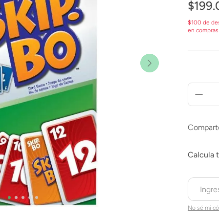
$
199
.
$100 de de
en compras
Compart
No sé mi có