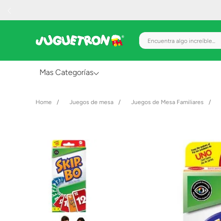
Encuentra algo increíble.
Mas Categorías
Al Aire Libre
Juegos de mesa
Juegos de Mesa Familiares
Juguetes para Bebés
Preescolar
Creatividad y Arte
Figuras de Acción
Gadgets y Electrónicos
Juegos de Mesa