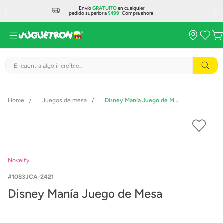
Envío
GRATUITO
en cualquier
pedido superior a
$499
¡Compra ahora!
Encuentra algo increíble...
Juegos de mesa
Disney Manía Juego de Mesa
Novelty
1083JCA-2421
Disney Manía Juego de Mesa