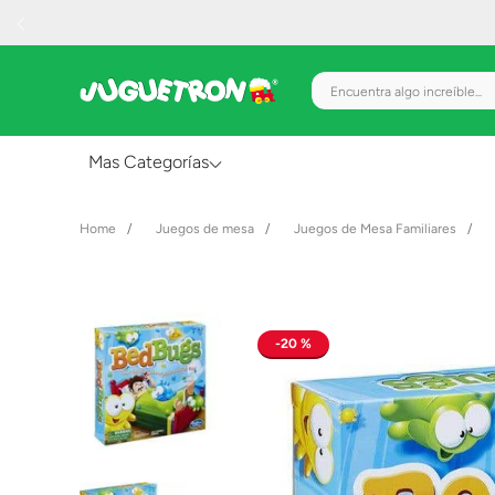
Encuentra algo increíble.
Mas Categorías
Al Aire Libre
Juegos de mesa
Juegos de Mesa Familiares
Juguetes para Bebés
Preescolar
Creatividad y Arte
20 %
Figuras de Acción
Gadgets y Electrónicos
Juegos de Mesa