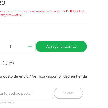
20
scuento en tu primera compra usando el cupón
PRIMERJUGUETE
,
 mayores a
$999
.
Agregar al Carrito
e
Calcular
digo postal