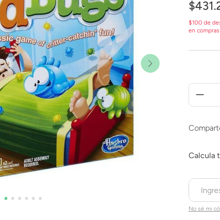
$
431
.
$100 de de
en compras
Compart
No sé mi có