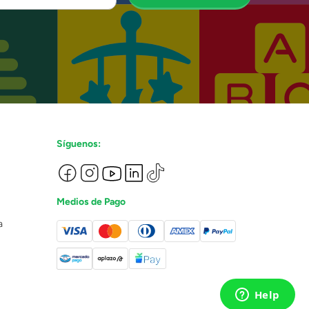
Síguenos:
Medios de Pago
a