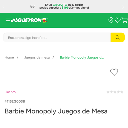
Envío
GRATUITO
en cualquier
pedido superior a
$499
¡Compra ahora!
Encuentra algo increíble...
Juegos de mesa
Barbie Monopoly Juegos de Mesa
Hasbro
1152G0038
Barbie Monopoly Juegos de Mesa