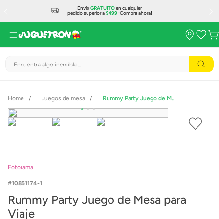
Envío
GRATUITO
en cualquier
pedido superior a
$499
¡Compra ahora!
Encuentra algo increíble...
Juegos de mesa
Rummy Party Juego de Mesa para Viaje
Fotorama
10851174-1
Rummy Party Juego de Mesa para
Viaje