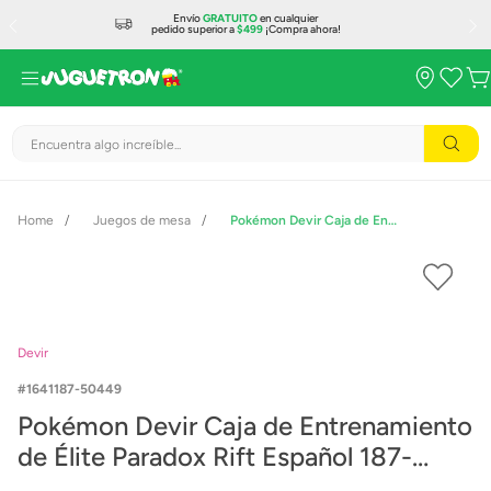
Envío
GRATUITO
en cualquier
pedido superior a
$499
¡Compra ahora!
Encuentra algo increíble...
Juegos de mesa
Pokémon Devir Caja de Entrenamiento de Élite Paradox Rift Español 187-50449
Devir
1641187-50449
Pokémon Devir Caja de Entrenamiento
de Élite Paradox Rift Español 187-
50449