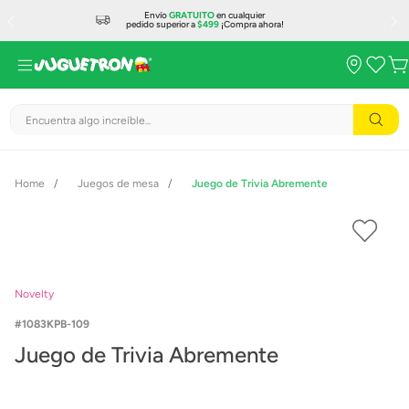
Envío
GRATUITO
en cualquier
pedido superior a
$499
¡Compra ahora!
Encuentra algo increíble...
Juegos de mesa
Juego de Trivia Abremente
Novelty
1083KPB-109
Juego de Trivia Abremente