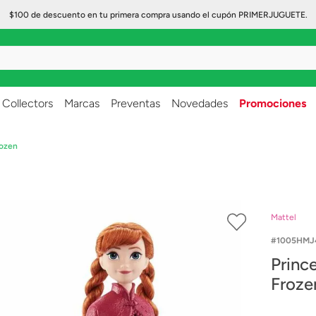
$100 de descuento en tu primera compra usando el cupón PRIMERJUGUETE.
..
Collectors
Marcas
Preventas
Novedades
Promociones
rozen
Mattel
1005HMJ
Princ
Froze