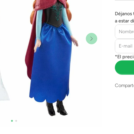
Déjanos 
a estar d
Compart