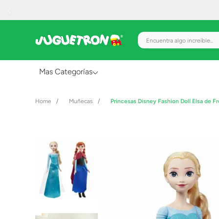
Encuentra algo increíble.
Mas Categorías
Al Aire Libre
Muñecas
Princesas Disney Fashion Doll Elsa de F
Juguetes para Bebés
Preescolar
Creatividad y Arte
Figuras de Acción
Gadgets y Electrónicos
Juegos de Mesa