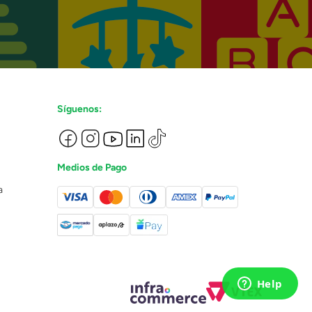
Síguenos:
Medios de Pago
a