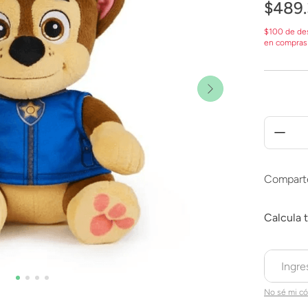
$
489
.
$100 de de
en compras
Compart
No sé mi có