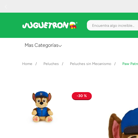
Encuentra algo increíble.
Mas Categorías
Al Aire Libre
Peluches
Peluches sin Mecanismo
Paw Patr
Juguetes para Bebés
Preescolar
Creatividad y Arte
30 %
Figuras de Acción
Gadgets y Electrónicos
Juegos de Mesa