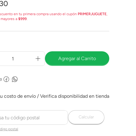
30
scuento en tu primera compra usando el cupón
PRIMERJUGUETE
,
 mayores a
$999
.
Agregar al Carrito
e
Calcular
digo postal