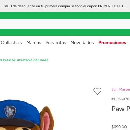
$100 de descuento en tu primera compra usando el cupón PRIMERJUGUETE.
..
Collectors
Marcas
Preventas
Novedades
Promociones
ol Peluche Abrazable de Chase
Spin Maste
11956070
Paw P
$
699
.
00