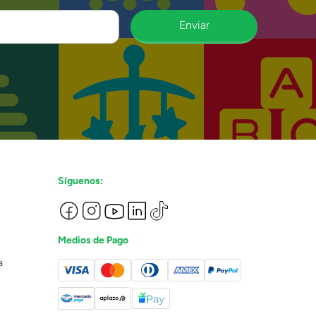
Enviar
Síguenos:
Medios de Pago
a