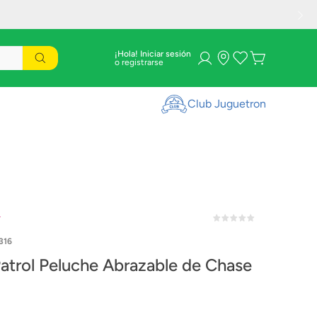
¡Hola! Iniciar sesión
Club Juguetron
r
316
atrol Peluche Abrazable de Chase