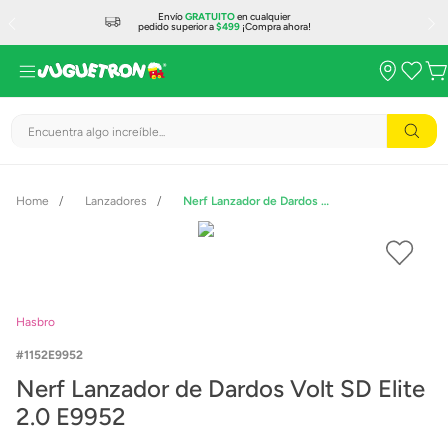
Envío
GRATUITO
en cualquier
pedido superior a
$499
¡Compra ahora!
Encuentra algo increíble...
Lanzadores
Nerf Lanzador de Dardos Volt SD Elite 2.0 E9952
Hasbro
1152E9952
Nerf Lanzador de Dardos Volt SD Elite
2.0 E9952