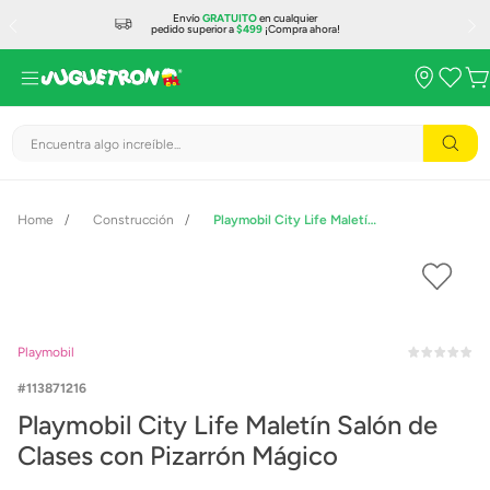
Envío
GRATUITO
en cualquier
pedido superior a
$499
¡Compra ahora!
Encuentra algo increíble...
Construcción
Playmobil City Life Maletín Salón de Clases con Pizarrón Mágico
Playmobil
113871216
Playmobil City Life Maletín Salón de
Clases con Pizarrón Mágico