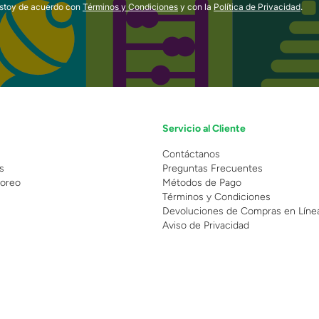
estoy de acuerdo con
Términos y Condiciones
y con la
Política de Privacidad
.
Servicio al Cliente
n
Contáctanos
s
Preguntas Frecuentes
oreo
Métodos de Pago
Términos y Condiciones
Devoluciones de Compras en Líne
Aviso de Privacidad
 Copyright 2025 - Grupo Juguetron . Todos los derechos reservados.