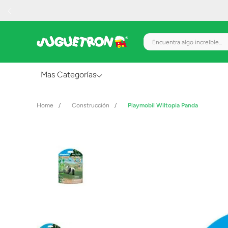
Encuentra algo increíble.
Mas Categorías
Al Aire Libre
Construcción
Playmobil Wiltopia Panda
Juguetes para Bebés
Preescolar
Creatividad y Arte
Figuras de Acción
Gadgets y Electrónicos
Juegos de Mesa