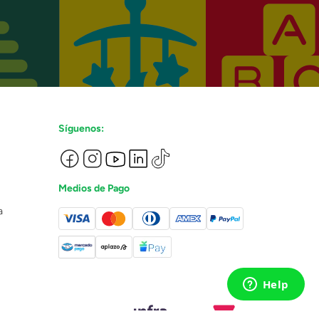
Síguenos:
Medios de Pago
a