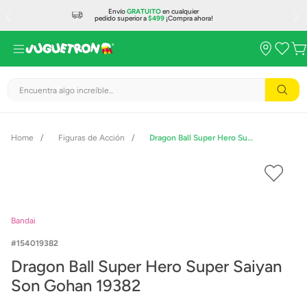
Envío
GRATUITO
en cualquier
pedido superior a
$499
¡Compra ahora!
Encuentra algo increíble...
Figuras de Acción
Dragon Ball Super Hero Super Saiyan Son Gohan 19382
Bandai
154019382
Dragon Ball Super Hero Super Saiyan
Son Gohan 19382