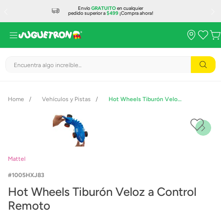
Envío
GRATUITO
en cualquier
pedido superior a
$499
¡Compra ahora!
Encuentra algo increíble...
Vehículos y Pistas
Hot Wheels Tiburón Veloz a Control Remoto
Mattel
1005HXJ83
Hot Wheels Tiburón Veloz a Control
Remoto