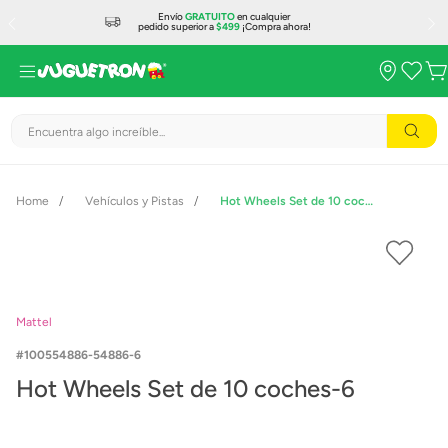
Envío
GRATUITO
en cualquier
pedido superior a
$499
¡Compra ahora!
Encuentra algo increíble...
Vehículos y Pistas
Hot Wheels Set de 10 coches-6
Mattel
100554886-54886-6
Hot Wheels Set de 10 coches-6