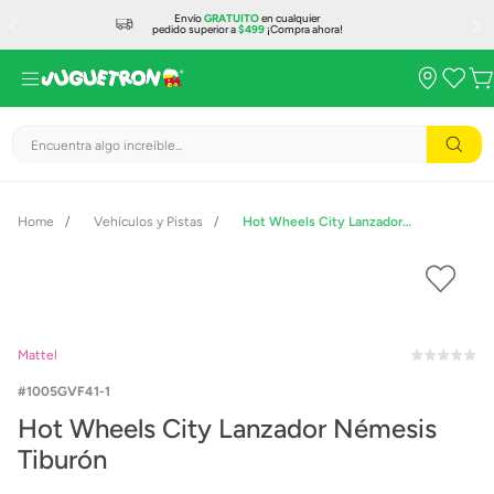
Envío
GRATUITO
en cualquier
pedido superior a
$499
¡Compra ahora!
Encuentra algo increíble...
Vehículos y Pistas
Hot Wheels City Lanzador Némesis Tiburón
Mattel
1005GVF41-1
Hot Wheels City Lanzador Némesis
Tiburón