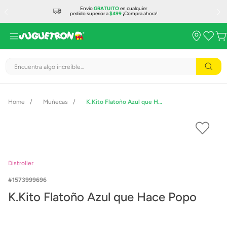
Envío
GRATUITO
en cualquier
pedido superior a
$499
¡Compra ahora!
Encuentra algo increíble...
Muñecas
K.Kito Flatoño Azul que Hace Popo
Distroller
1573999696
K.Kito Flatoño Azul que Hace Popo