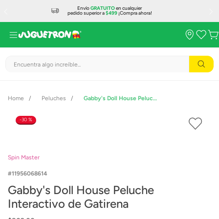
Envío
GRATUITO
en cualquier
pedido superior a
$499
¡Compra ahora!
Encuentra algo increíble...
Peluches
Gabby's Doll House Peluche Interactivo de Gatirena
30 %
Spin Master
11956068614
Gabby's Doll House Peluche
Interactivo de Gatirena