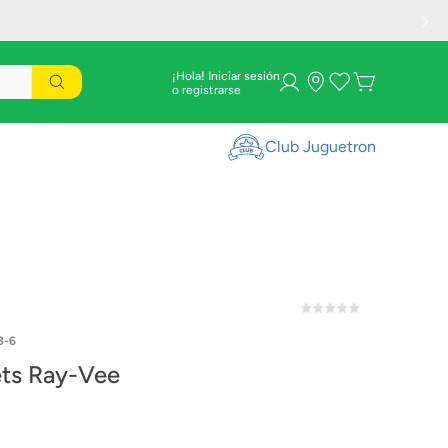
¡Hola! Iniciar sesión
Club Juguetron
3-6
ets Ray-Vee