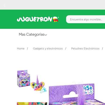
Encuentra algo increíble.
Mas Categorías
Al Aire Libre
Gadgets y electrónicos
Peluches Electrónicos
Juguetes para Bebés
Preescolar
Creatividad y Arte
Figuras de Acción
Gadgets y Electrónicos
Juegos de Mesa