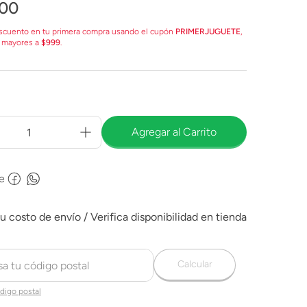
00
scuento en tu primera compra usando el cupón
PRIMERJUGUETE
,
 mayores a
$999
.
Agregar al Carrito
e
Calcular
digo postal