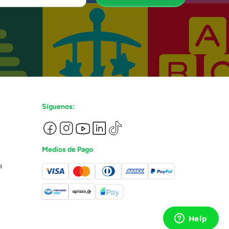
Síguenos:
Medios de Pago
a