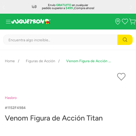
Envío
GRATUITO
en cualquier
pedido superior a
$499
¡Compra ahora!
Encuentra algo increíble...
Figuras de Acción
Venom Figura de Acción Titan
Hasbro
1152F4984
Venom Figura de Acción Titan