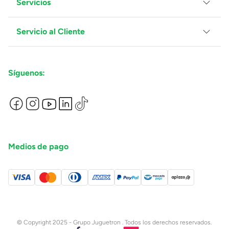
Servicios
Grupo Juguetron
Localiza tu tienda
Blog
Servicio al Cliente
Facturación
Proveedores
Ventas Mayoreo
Contáctanos
Síguenos:
Preguntas Frecuentes
Métodos de Pago
Términos y Condiciones
Devoluciones de Compras en Línea
Aviso de Privacidad
Medios de pago
© Copyright 2025 - Grupo Juguetron . Todos los derechos reservados.