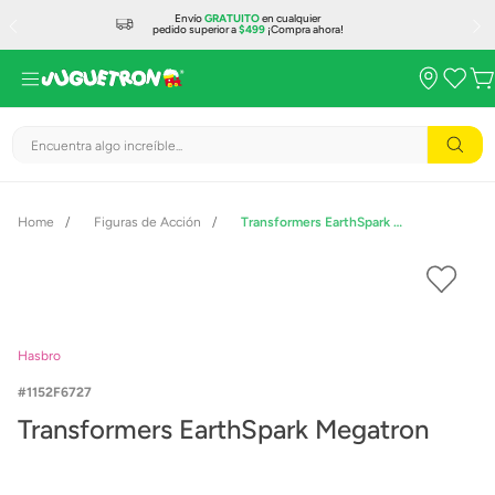
Envío
GRATUITO
en cualquier
pedido superior a
$499
¡Compra ahora!
Encuentra algo increíble...
Figuras de Acción
Transformers EarthSpark Megatron
Hasbro
1152F6727
Transformers EarthSpark Megatron