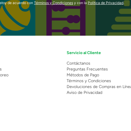
estoy de acuerdo con
Términos y Condiciones
y con la
Política de Privacidad
.
Servicio al Cliente
n
Contáctanos
s
Preguntas Frecuentes
oreo
Métodos de Pago
Términos y Condiciones
Devoluciones de Compras en Líne
Aviso de Privacidad
 Copyright 2025 - Grupo Juguetron . Todos los derechos reservados.