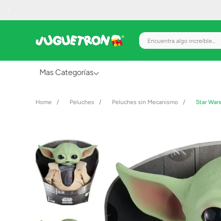
Encuentra algo increíble.
Mas Categorías
Al Aire Libre
Peluches
Peluches sin Mecanismo
Star War
Juguetes para Bebés
Preescolar
Creatividad y Arte
Figuras de Acción
Gadgets y Electrónicos
Juegos de Mesa