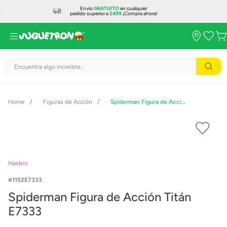
Envío
GRATUITO
en cualquier
pedido superior a
$499
¡Compra ahora!
Encuentra algo increíble...
Figuras de Acción
Spiderman Figura de Acción Titán E7333
Hasbro
1152E7333
Spiderman Figura de Acción Titán
E7333